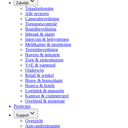
Zakelijk
Totaaloplossing
Alle sectoren
Camerabeveiliging
Toegangscontrole
Brandbeveiliging
Inbraak & alarm
Intercom & belsystemen
Meldkamer & monitoring
Terreinbeveiliging
Havens & industrie
Zorg & ziekenhuizen
VvE & vastgoed
Onderwijs
Retail & winkel
Bouw & bouwplaats
Horeca & hotels
Logistiek & magazijn
Kantoor & commercieel
Overheid & gemeente
Projecten
Support
Overzicht
App-ondersteuning