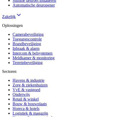
Slimme deurbel installeren
Automatische deuropener
Zakelijk
Oplossingen
Camerabeveiliging
Toegangscontrole
Brandbeveiliging
Inbraak & alarm
Intercom & belsystemen
Meldkamer & monitoring
Terreinbeveiliging
Sectoren
Havens & industrie
Zorg & ziekenhuizen
VvE & vastgoed
Onderwijs
Retail & winkel
Bouw & bouwplaats
Horeca & hotels
Logistiek & magazijn