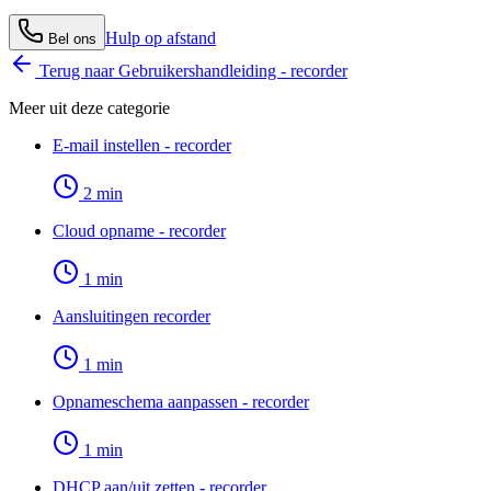
Hulp op afstand
Bel ons
Terug naar
Gebruikershandleiding - recorder
Meer uit deze categorie
E-mail instellen - recorder
2
min
Cloud opname - recorder
1
min
Aansluitingen recorder
1
min
Opnameschema aanpassen - recorder
1
min
DHCP aan/uit zetten - recorder