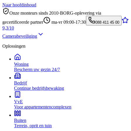
Naar hoofdinhoud
Onze monteurs sinds 2010
·
BORG-oplevering via
gecertificeerde partner
ma-vr 09:00-17:30
088 411 45 00
9,3/10
Camerabeveiliging
Oplossingen
Woning
Bescherm uw gezin 24/7
Bedrijf
Continue bedrijfsbewaking
VvE
Voor appartementencomplexen
Buiten
Terrein, oprit en tuin