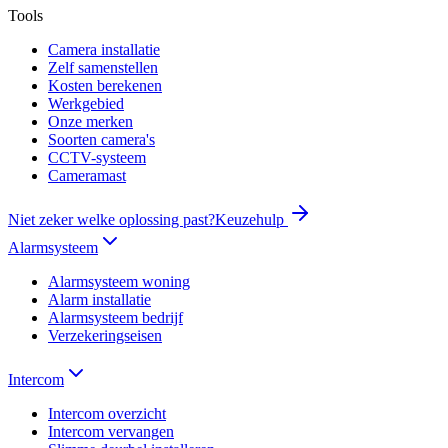
Tools
Camera installatie
Zelf samenstellen
Kosten berekenen
Werkgebied
Onze merken
Soorten camera's
CCTV-systeem
Cameramast
Niet zeker welke oplossing past?
Keuzehulp
Alarmsysteem
Alarmsysteem woning
Alarm installatie
Alarmsysteem bedrijf
Verzekeringseisen
Intercom
Intercom overzicht
Intercom vervangen