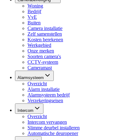
Woning
Bedrijf
VvE
Buiten
Camera installatie
Zelf samenstellen
Kosten berekenen
Werkgebied
Onze merken
Soorten camera's
CCTV-systeem
Cameramast
Alarmsysteem
Overzicht
Alarm installatie
Alarmsysteem bedrijf
Verzekeringseisen
Intercom
Overzicht
Intercom vervangen
Slimme deurbel installeren
Automatische deuropener