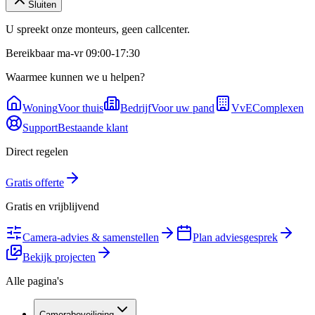
Sluiten
U spreekt onze monteurs, geen callcenter.
Bereikbaar ma-vr 09:00-17:30
Waarmee kunnen we u helpen?
Woning
Voor thuis
Bedrijf
Voor uw pand
VvE
Complexen
Support
Bestaande klant
Direct regelen
Gratis offerte
Gratis en vrijblijvend
Camera-advies & samenstellen
Plan adviesgesprek
Bekijk projecten
Alle pagina's
Camerabeveiliging