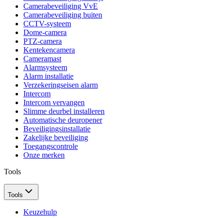
Camerabeveiliging VvE
Camerabeveiliging buiten
CCTV-systeem
Dome-camera
PTZ-camera
Kentekencamera
Cameramast
Alarmsysteem
Alarm installatie
Verzekeringseisen alarm
Intercom
Intercom vervangen
Slimme deurbel installeren
Automatische deuropener
Beveiligingsinstallatie
Zakelijke beveiliging
Toegangscontrole
Onze merken
Tools
Tools
Keuzehulp