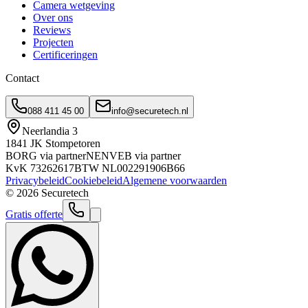
Camera wetgeving
Over ons
Reviews
Projecten
Certificeringen
Contact
088 411 45 00
info@securetech.nl
Neerlandia 3
1841 JK Stompetoren
BORG via partner
NEN
VEB via partner
KvK
73262617
BTW
NL002291906B66
Privacybeleid
Cookiebeleid
Algemene voorwaarden
©
2026
Securetech
Gratis offerte