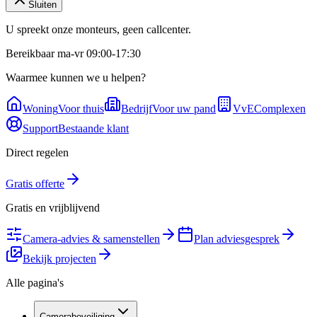
Sluiten
U spreekt onze monteurs, geen callcenter.
Bereikbaar ma-vr 09:00-17:30
Waarmee kunnen we u helpen?
Woning
Voor thuis
Bedrijf
Voor uw pand
VvE
Complexen
Support
Bestaande klant
Direct regelen
Gratis offerte
Gratis en vrijblijvend
Camera-advies & samenstellen
Plan adviesgesprek
Bekijk projecten
Alle pagina's
Camerabeveiliging