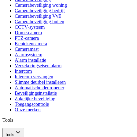
Camerabeveiliging woning
Camerabeveiliging bedrijf
Camerabeveiliging VvE
Camerabeveiliging buiten
CCTV-systeem
Dome-camera
PTZ-camera
Kentekencamera
Cameramast
Alarmsysteem
Alarm installatie
Verzekeringseisen alarm
Intercom
Intercom vervangen
Slimme deurbel installeren
Automatische deuropener
Beveiligingsinstallatie
Zakelijke beveiliging
Toegangscontrole
Onze merken
Tools
Tools