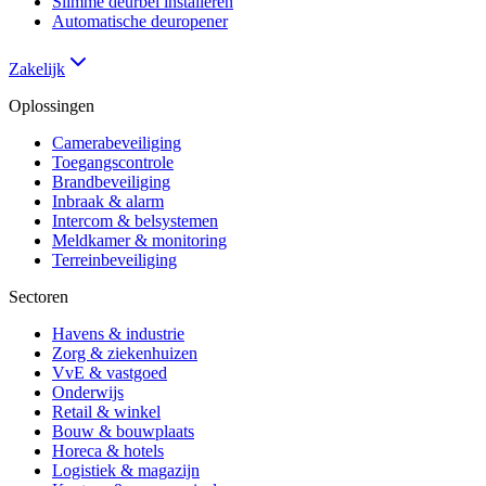
Slimme deurbel installeren
Automatische deuropener
Zakelijk
Oplossingen
Camerabeveiliging
Toegangscontrole
Brandbeveiliging
Inbraak & alarm
Intercom & belsystemen
Meldkamer & monitoring
Terreinbeveiliging
Sectoren
Havens & industrie
Zorg & ziekenhuizen
VvE & vastgoed
Onderwijs
Retail & winkel
Bouw & bouwplaats
Horeca & hotels
Logistiek & magazijn