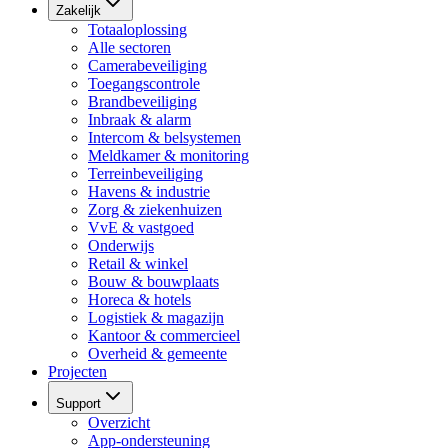
Zakelijk
Totaaloplossing
Alle sectoren
Camerabeveiliging
Toegangscontrole
Brandbeveiliging
Inbraak & alarm
Intercom & belsystemen
Meldkamer & monitoring
Terreinbeveiliging
Havens & industrie
Zorg & ziekenhuizen
VvE & vastgoed
Onderwijs
Retail & winkel
Bouw & bouwplaats
Horeca & hotels
Logistiek & magazijn
Kantoor & commercieel
Overheid & gemeente
Projecten
Support
Overzicht
App-ondersteuning