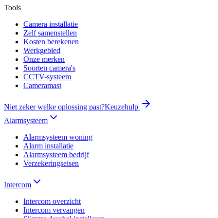
Tools
Camera installatie
Zelf samenstellen
Kosten berekenen
Werkgebied
Onze merken
Soorten camera's
CCTV-systeem
Cameramast
Niet zeker welke oplossing past?
Keuzehulp
Alarmsysteem
Alarmsysteem woning
Alarm installatie
Alarmsysteem bedrijf
Verzekeringseisen
Intercom
Intercom overzicht
Intercom vervangen