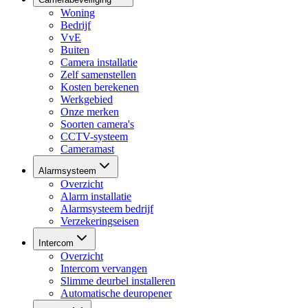
Woning
Bedrijf
VvE
Buiten
Camera installatie
Zelf samenstellen
Kosten berekenen
Werkgebied
Onze merken
Soorten camera's
CCTV-systeem
Cameramast
Alarmsysteem
Overzicht
Alarm installatie
Alarmsysteem bedrijf
Verzekeringseisen
Intercom
Overzicht
Intercom vervangen
Slimme deurbel installeren
Automatische deuropener