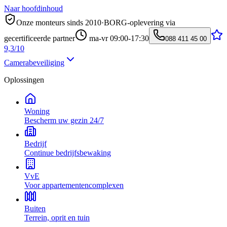
Naar hoofdinhoud
Onze monteurs sinds 2010
·
BORG-oplevering via
gecertificeerde partner
ma-vr 09:00-17:30
088 411 45 00
9,3/10
Camerabeveiliging
Oplossingen
Woning
Bescherm uw gezin 24/7
Bedrijf
Continue bedrijfsbewaking
VvE
Voor appartementencomplexen
Buiten
Terrein, oprit en tuin