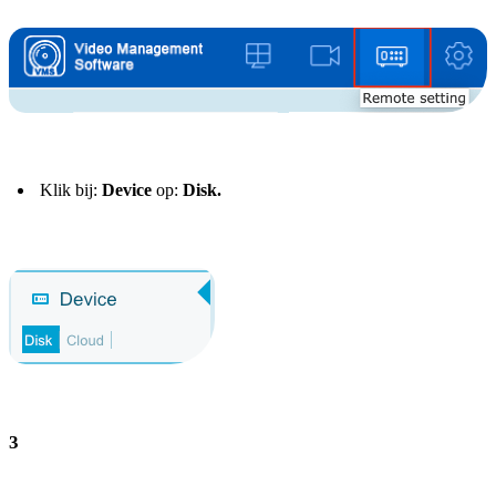
Klik bij:
Device
op:
Disk.
3