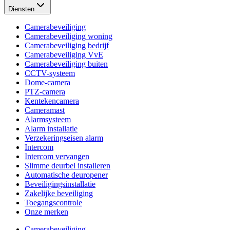
Diensten
Camerabeveiliging
Camerabeveiliging woning
Camerabeveiliging bedrijf
Camerabeveiliging VvE
Camerabeveiliging buiten
CCTV-systeem
Dome-camera
PTZ-camera
Kentekencamera
Cameramast
Alarmsysteem
Alarm installatie
Verzekeringseisen alarm
Intercom
Intercom vervangen
Slimme deurbel installeren
Automatische deuropener
Beveiligingsinstallatie
Zakelijke beveiliging
Toegangscontrole
Onze merken
Camerabeveiliging