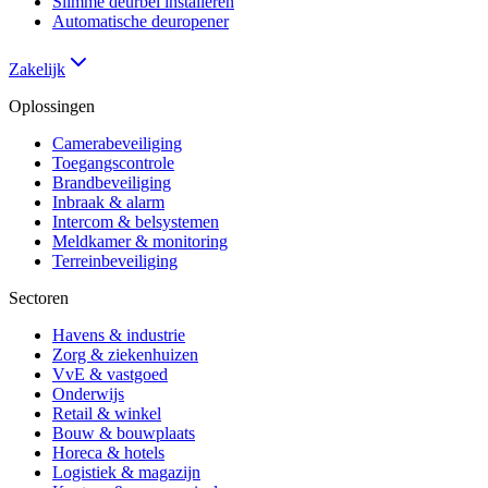
Slimme deurbel installeren
Automatische deuropener
Zakelijk
Oplossingen
Camerabeveiliging
Toegangscontrole
Brandbeveiliging
Inbraak & alarm
Intercom & belsystemen
Meldkamer & monitoring
Terreinbeveiliging
Sectoren
Havens & industrie
Zorg & ziekenhuizen
VvE & vastgoed
Onderwijs
Retail & winkel
Bouw & bouwplaats
Horeca & hotels
Logistiek & magazijn