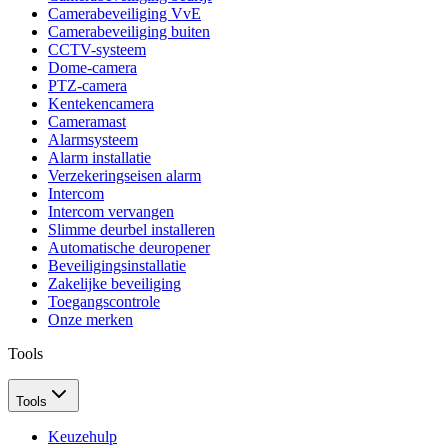
Camerabeveiliging VvE
Camerabeveiliging buiten
CCTV-systeem
Dome-camera
PTZ-camera
Kentekencamera
Cameramast
Alarmsysteem
Alarm installatie
Verzekeringseisen alarm
Intercom
Intercom vervangen
Slimme deurbel installeren
Automatische deuropener
Beveiligingsinstallatie
Zakelijke beveiliging
Toegangscontrole
Onze merken
Tools
Tools
Keuzehulp