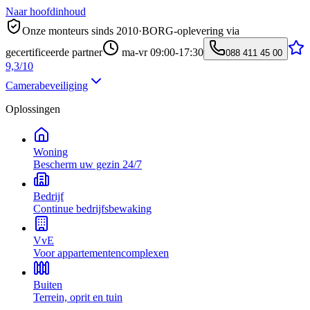
Naar hoofdinhoud
Onze monteurs sinds 2010
·
BORG-oplevering via
gecertificeerde partner
ma-vr 09:00-17:30
088 411 45 00
9,3/10
Camerabeveiliging
Oplossingen
Woning
Bescherm uw gezin 24/7
Bedrijf
Continue bedrijfsbewaking
VvE
Voor appartementencomplexen
Buiten
Terrein, oprit en tuin