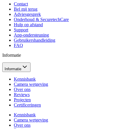
Contact
Bel mij terug
Adviesgesprek
Onderhoud & SecuretechCare
Hulp op afstand
Support
App-ondersteuning
Gebruikershandleiding
FAQ
Informatie
Informatie
Kennisbank
Camera wetgeving
Over ons
Reviews
Projecten
Certificeringen
Kennisbank
Camera wetgeving
Over ons