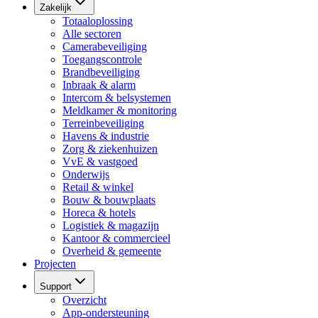
Zakelijk
Totaaloplossing
Alle sectoren
Camerabeveiliging
Toegangscontrole
Brandbeveiliging
Inbraak & alarm
Intercom & belsystemen
Meldkamer & monitoring
Terreinbeveiliging
Havens & industrie
Zorg & ziekenhuizen
VvE & vastgoed
Onderwijs
Retail & winkel
Bouw & bouwplaats
Horeca & hotels
Logistiek & magazijn
Kantoor & commercieel
Overheid & gemeente
Projecten
Support
Overzicht
App-ondersteuning