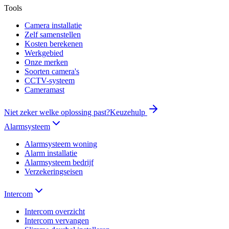
Tools
Camera installatie
Zelf samenstellen
Kosten berekenen
Werkgebied
Onze merken
Soorten camera's
CCTV-systeem
Cameramast
Niet zeker welke oplossing past?
Keuzehulp
Alarmsysteem
Alarmsysteem woning
Alarm installatie
Alarmsysteem bedrijf
Verzekeringseisen
Intercom
Intercom overzicht
Intercom vervangen