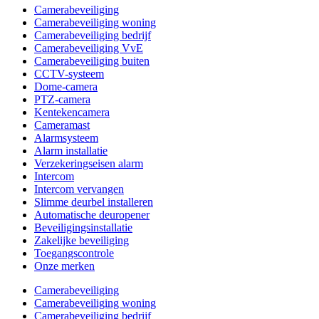
Camerabeveiliging
Camerabeveiliging woning
Camerabeveiliging bedrijf
Camerabeveiliging VvE
Camerabeveiliging buiten
CCTV-systeem
Dome-camera
PTZ-camera
Kentekencamera
Cameramast
Alarmsysteem
Alarm installatie
Verzekeringseisen alarm
Intercom
Intercom vervangen
Slimme deurbel installeren
Automatische deuropener
Beveiligingsinstallatie
Zakelijke beveiliging
Toegangscontrole
Onze merken
Camerabeveiliging
Camerabeveiliging woning
Camerabeveiliging bedrijf