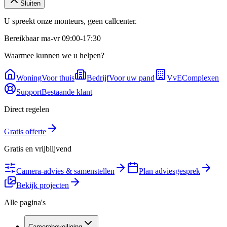
Sluiten
U spreekt onze monteurs, geen callcenter.
Bereikbaar ma-vr 09:00-17:30
Waarmee kunnen we u helpen?
Woning
Voor thuis
Bedrijf
Voor uw pand
VvE
Complexen
Support
Bestaande klant
Direct regelen
Gratis offerte
Gratis en vrijblijvend
Camera-advies & samenstellen
Plan adviesgesprek
Bekijk projecten
Alle pagina's
Camerabeveiliging