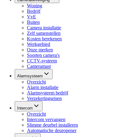
Woning
Bedrijf
VvE
Buiten
Camera installatie
Zelf samenstellen
Kosten berekenen
Werkgebied
Onze merken
Soorten camera's
CCTV-systeem
Cameramast
Alarmsysteem
Overzicht
Alarm installatie
Alarmsysteem bedrijf
Verzekeringseisen
Intercom
Overzicht
Intercom vervangen
Slimme deurbel installeren
Automatische deuropener