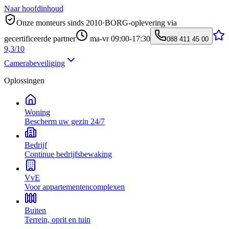
Naar hoofdinhoud
Onze monteurs sinds 2010
·
BORG-oplevering via
gecertificeerde partner
ma-vr 09:00-17:30
088 411 45 00
9,3/10
Camerabeveiliging
Oplossingen
Woning
Bescherm uw gezin 24/7
Bedrijf
Continue bedrijfsbewaking
VvE
Voor appartementencomplexen
Buiten
Terrein, oprit en tuin