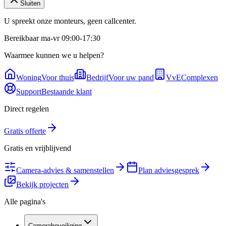
Sluiten
U spreekt onze monteurs, geen callcenter.
Bereikbaar ma-vr 09:00-17:30
Waarmee kunnen we u helpen?
Woning
Voor thuis
Bedrijf
Voor uw pand
VvE
Complexen
Support
Bestaande klant
Direct regelen
Gratis offerte
Gratis en vrijblijvend
Camera-advies & samenstellen
Plan adviesgesprek
Bekijk projecten
Alle pagina's
Camerabeveiliging