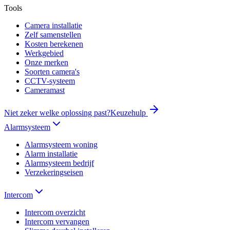
Tools
Camera installatie
Zelf samenstellen
Kosten berekenen
Werkgebied
Onze merken
Soorten camera's
CCTV-systeem
Cameramast
Niet zeker welke oplossing past?
Keuzehulp
Alarmsysteem
Alarmsysteem woning
Alarm installatie
Alarmsysteem bedrijf
Verzekeringseisen
Intercom
Intercom overzicht
Intercom vervangen