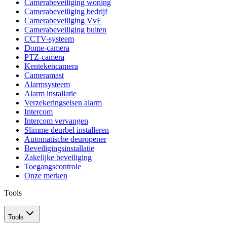
Camerabeveiliging woning
Camerabeveiliging bedrijf
Camerabeveiliging VvE
Camerabeveiliging buiten
CCTV-systeem
Dome-camera
PTZ-camera
Kentekencamera
Cameramast
Alarmsysteem
Alarm installatie
Verzekeringseisen alarm
Intercom
Intercom vervangen
Slimme deurbel installeren
Automatische deuropener
Beveiligingsinstallatie
Zakelijke beveiliging
Toegangscontrole
Onze merken
Tools
Tools