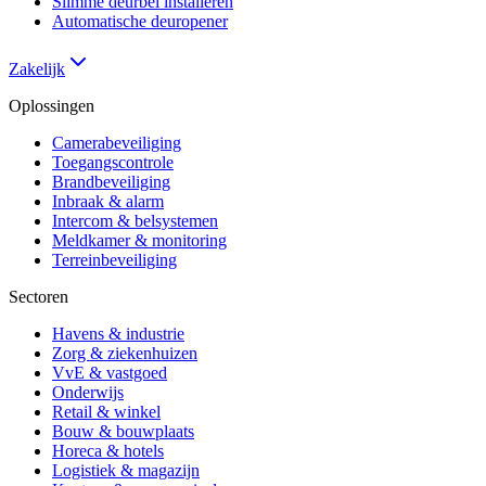
Slimme deurbel installeren
Automatische deuropener
Zakelijk
Oplossingen
Camerabeveiliging
Toegangscontrole
Brandbeveiliging
Inbraak & alarm
Intercom & belsystemen
Meldkamer & monitoring
Terreinbeveiliging
Sectoren
Havens & industrie
Zorg & ziekenhuizen
VvE & vastgoed
Onderwijs
Retail & winkel
Bouw & bouwplaats
Horeca & hotels
Logistiek & magazijn