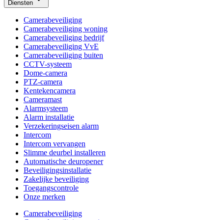
Diensten
Camerabeveiliging
Camerabeveiliging woning
Camerabeveiliging bedrijf
Camerabeveiliging VvE
Camerabeveiliging buiten
CCTV-systeem
Dome-camera
PTZ-camera
Kentekencamera
Cameramast
Alarmsysteem
Alarm installatie
Verzekeringseisen alarm
Intercom
Intercom vervangen
Slimme deurbel installeren
Automatische deuropener
Beveiligingsinstallatie
Zakelijke beveiliging
Toegangscontrole
Onze merken
Camerabeveiliging