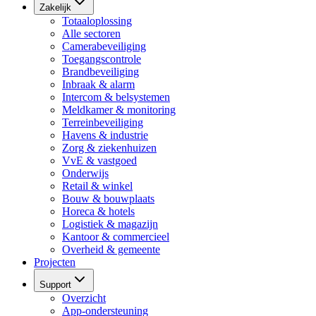
Zakelijk
Totaaloplossing
Alle sectoren
Camerabeveiliging
Toegangscontrole
Brandbeveiliging
Inbraak & alarm
Intercom & belsystemen
Meldkamer & monitoring
Terreinbeveiliging
Havens & industrie
Zorg & ziekenhuizen
VvE & vastgoed
Onderwijs
Retail & winkel
Bouw & bouwplaats
Horeca & hotels
Logistiek & magazijn
Kantoor & commercieel
Overheid & gemeente
Projecten
Support
Overzicht
App-ondersteuning