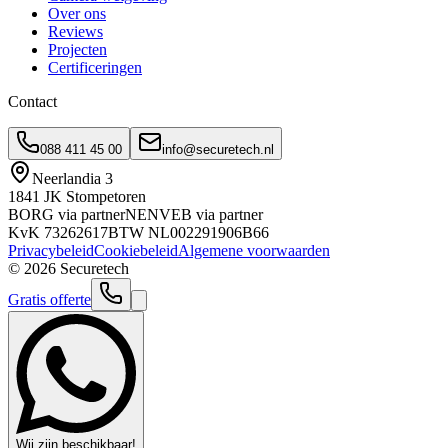
Over ons
Reviews
Projecten
Certificeringen
Contact
088 411 45 00
info@securetech.nl
Neerlandia 3
1841 JK Stompetoren
BORG via partner
NEN
VEB via partner
KvK
73262617
BTW
NL002291906B66
Privacybeleid
Cookiebeleid
Algemene voorwaarden
©
2026
Securetech
Gratis offerte
Wij zijn beschikbaar!