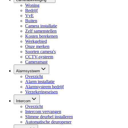
Woning
Bedrijf
VvE
Buiten
Camera installatie
Zelf samenstellen
Kosten berekenen
Werkgebied
Onze merken
Soorten camera's
CCTV-systeem
Cameramast
Alarmsysteem
Overzicht
Alarm installatie
Alarmsysteem bedrijf
Verzekeringseisen
Intercom
Overzicht
Intercom vervangen
Slimme deurbel installeren
Automatische deuropener