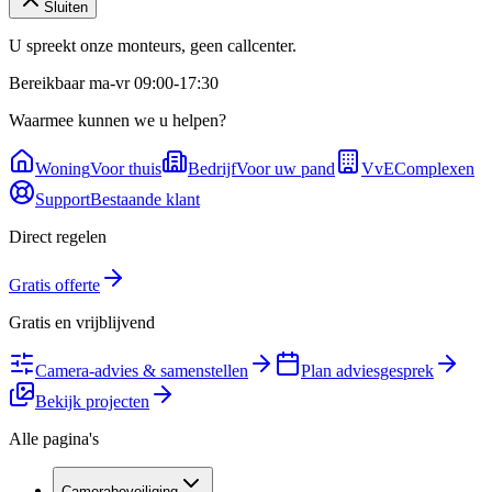
Sluiten
U spreekt onze monteurs, geen callcenter.
Bereikbaar ma-vr 09:00-17:30
Waarmee kunnen we u helpen?
Woning
Voor thuis
Bedrijf
Voor uw pand
VvE
Complexen
Support
Bestaande klant
Direct regelen
Gratis offerte
Gratis en vrijblijvend
Camera-advies & samenstellen
Plan adviesgesprek
Bekijk projecten
Alle pagina's
Camerabeveiliging