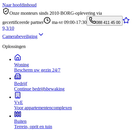
Naar hoofdinhoud
Onze monteurs sinds 2010
·
BORG-oplevering via
gecertificeerde partner
ma-vr 09:00-17:30
088 411 45 00
9,3/10
Camerabeveiliging
Oplossingen
Woning
Bescherm uw gezin 24/7
Bedrijf
Continue bedrijfsbewaking
VvE
Voor appartementencomplexen
Buiten
Terrein, oprit en tuin