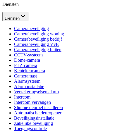
Diensten
Diensten
Camerabeveiliging
Camerabeveiliging woning
Camerabeveiliging bedrijf
Camerabeveiliging VvE
Camerabeveiliging buiten
CCTV-systeem
Dome-camera
PTZ-camera
Kentekencamera
Cameramast
Alarmsysteem
Alarm installatie
Verzekeringseisen alarm
Intercom
Intercom vervangen
Slimme deurbel installeren
Automatische deuropener
Beveiligingsinstallatie
Zakelijke beveiliging
Toegangscontrole