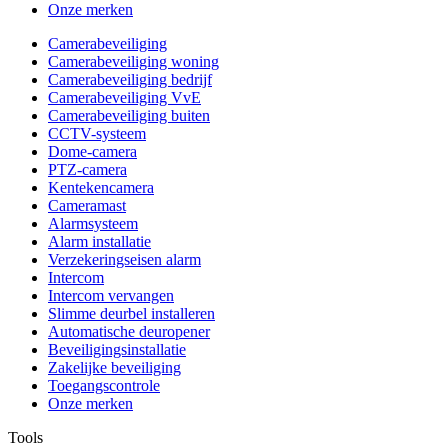
Onze merken
Camerabeveiliging
Camerabeveiliging woning
Camerabeveiliging bedrijf
Camerabeveiliging VvE
Camerabeveiliging buiten
CCTV-systeem
Dome-camera
PTZ-camera
Kentekencamera
Cameramast
Alarmsysteem
Alarm installatie
Verzekeringseisen alarm
Intercom
Intercom vervangen
Slimme deurbel installeren
Automatische deuropener
Beveiligingsinstallatie
Zakelijke beveiliging
Toegangscontrole
Onze merken
Tools