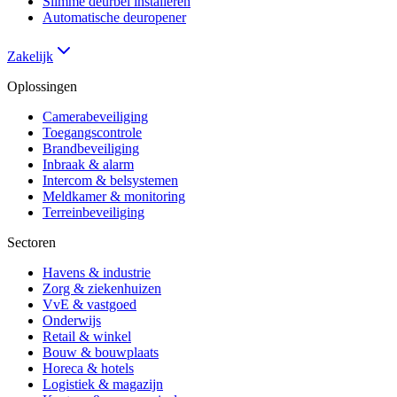
Slimme deurbel installeren
Automatische deuropener
Zakelijk
Oplossingen
Camerabeveiliging
Toegangscontrole
Brandbeveiliging
Inbraak & alarm
Intercom & belsystemen
Meldkamer & monitoring
Terreinbeveiliging
Sectoren
Havens & industrie
Zorg & ziekenhuizen
VvE & vastgoed
Onderwijs
Retail & winkel
Bouw & bouwplaats
Horeca & hotels
Logistiek & magazijn