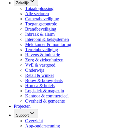
Zakelijk
Totaaloplossing
Alle sectoren
Camerabeveiliging
Toegangscontrole
Brandbeveiliging
Inbraak & alarm
Intercom & belsystemen
Meldkamer & monitoring
Terreinbeveiliging
Havens & industrie
Zorg & ziekenhuizen
VvE & vastgoed
Onderwijs
Retail & winkel
Bouw & bouwplaats
Horeca & hotels
Logistiek & magazijn
Kantoor & commercieel
Overheid & gemeente
Projecten
Support
Overzicht
App-ondersteuning