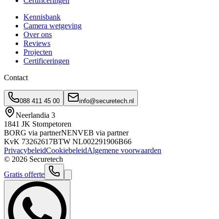
Certificeringen
Kennisbank
Camera wetgeving
Over ons
Reviews
Projecten
Certificeringen
Contact
088 411 45 00
info@securetech.nl
Neerlandia 3
1841 JK Stompetoren
BORG via partner
NEN
VEB via partner
KvK
73262617
BTW
NL002291906B66
Privacybeleid
Cookiebeleid
Algemene voorwaarden
©
2026
Securetech
Gratis offerte