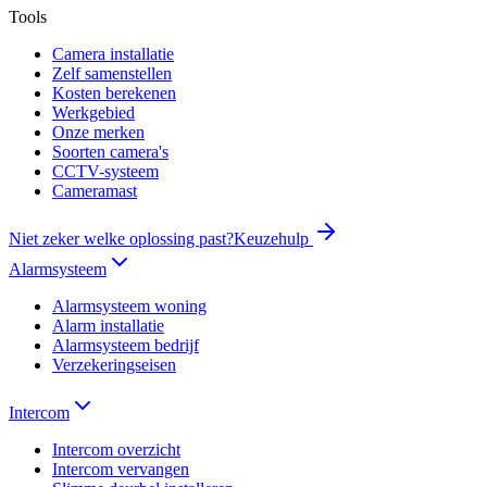
Tools
Camera installatie
Zelf samenstellen
Kosten berekenen
Werkgebied
Onze merken
Soorten camera's
CCTV-systeem
Cameramast
Niet zeker welke oplossing past?
Keuzehulp
Alarmsysteem
Alarmsysteem woning
Alarm installatie
Alarmsysteem bedrijf
Verzekeringseisen
Intercom
Intercom overzicht
Intercom vervangen