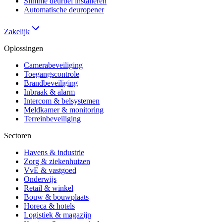
Slimme deurbel installeren
Automatische deuropener
Zakelijk
Oplossingen
Camerabeveiliging
Toegangscontrole
Brandbeveiliging
Inbraak & alarm
Intercom & belsystemen
Meldkamer & monitoring
Terreinbeveiliging
Sectoren
Havens & industrie
Zorg & ziekenhuizen
VvE & vastgoed
Onderwijs
Retail & winkel
Bouw & bouwplaats
Horeca & hotels
Logistiek & magazijn