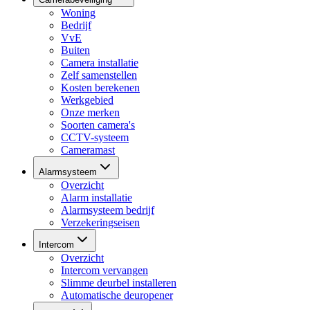
Woning
Bedrijf
VvE
Buiten
Camera installatie
Zelf samenstellen
Kosten berekenen
Werkgebied
Onze merken
Soorten camera's
CCTV-systeem
Cameramast
Alarmsysteem
Overzicht
Alarm installatie
Alarmsysteem bedrijf
Verzekeringseisen
Intercom
Overzicht
Intercom vervangen
Slimme deurbel installeren
Automatische deuropener