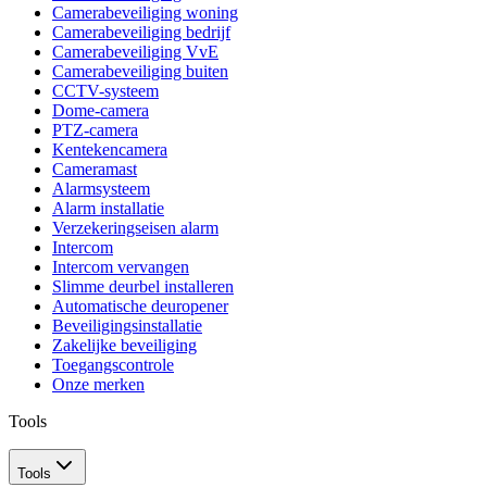
Camerabeveiliging woning
Camerabeveiliging bedrijf
Camerabeveiliging VvE
Camerabeveiliging buiten
CCTV-systeem
Dome-camera
PTZ-camera
Kentekencamera
Cameramast
Alarmsysteem
Alarm installatie
Verzekeringseisen alarm
Intercom
Intercom vervangen
Slimme deurbel installeren
Automatische deuropener
Beveiligingsinstallatie
Zakelijke beveiliging
Toegangscontrole
Onze merken
Tools
Tools