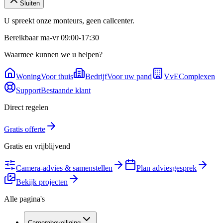
Sluiten
U spreekt onze monteurs, geen callcenter.
Bereikbaar ma-vr 09:00-17:30
Waarmee kunnen we u helpen?
Woning
Voor thuis
Bedrijf
Voor uw pand
VvE
Complexen
Support
Bestaande klant
Direct regelen
Gratis offerte
Gratis en vrijblijvend
Camera-advies & samenstellen
Plan adviesgesprek
Bekijk projecten
Alle pagina's
Camerabeveiliging