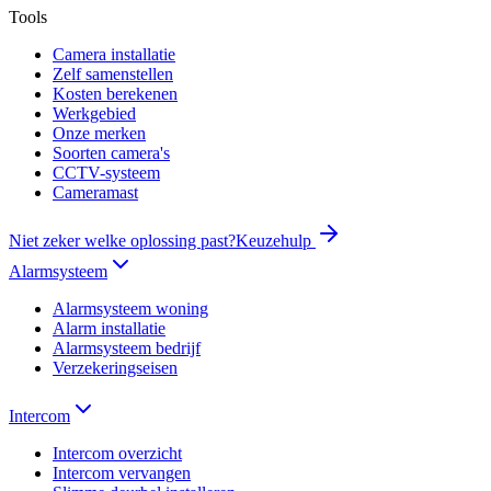
Tools
Camera installatie
Zelf samenstellen
Kosten berekenen
Werkgebied
Onze merken
Soorten camera's
CCTV-systeem
Cameramast
Niet zeker welke oplossing past?
Keuzehulp
Alarmsysteem
Alarmsysteem woning
Alarm installatie
Alarmsysteem bedrijf
Verzekeringseisen
Intercom
Intercom overzicht
Intercom vervangen