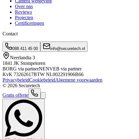
Camera wetgeving
Over ons
Reviews
Projecten
Certificeringen
Contact
088 411 45 00
info@securetech.nl
Neerlandia 3
1841 JK Stompetoren
BORG via partner
NEN
VEB via partner
KvK
73262617
BTW
NL002291906B66
Privacybeleid
Cookiebeleid
Algemene voorwaarden
©
2026
Securetech
Gratis offerte