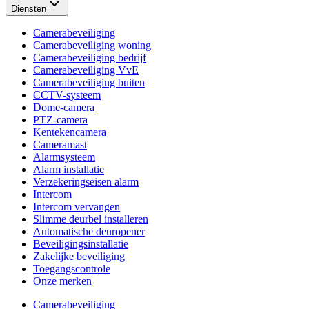
Diensten
Camerabeveiliging
Camerabeveiliging woning
Camerabeveiliging bedrijf
Camerabeveiliging VvE
Camerabeveiliging buiten
CCTV-systeem
Dome-camera
PTZ-camera
Kentekencamera
Cameramast
Alarmsysteem
Alarm installatie
Verzekeringseisen alarm
Intercom
Intercom vervangen
Slimme deurbel installeren
Automatische deuropener
Beveiligingsinstallatie
Zakelijke beveiliging
Toegangscontrole
Onze merken
Camerabeveiliging