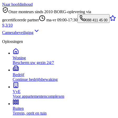
Naar hoofdinhoud
Onze monteurs sinds 2010
·
BORG-oplevering via
gecertificeerde partner
ma-vr 09:00-17:30
088 411 45 00
9,3/10
Camerabeveiliging
Oplossingen
Woning
Bescherm uw gezin 24/7
Bedrijf
Continue bedrijfsbewaking
VvE
Voor appartementencomplexen
Buiten
Terrein, oprit en tuin