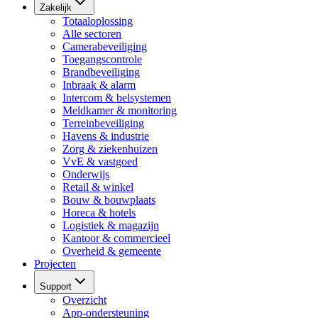
Zakelijk
Totaaloplossing
Alle sectoren
Camerabeveiliging
Toegangscontrole
Brandbeveiliging
Inbraak & alarm
Intercom & belsystemen
Meldkamer & monitoring
Terreinbeveiliging
Havens & industrie
Zorg & ziekenhuizen
VvE & vastgoed
Onderwijs
Retail & winkel
Bouw & bouwplaats
Horeca & hotels
Logistiek & magazijn
Kantoor & commercieel
Overheid & gemeente
Projecten
Support
Overzicht
App-ondersteuning