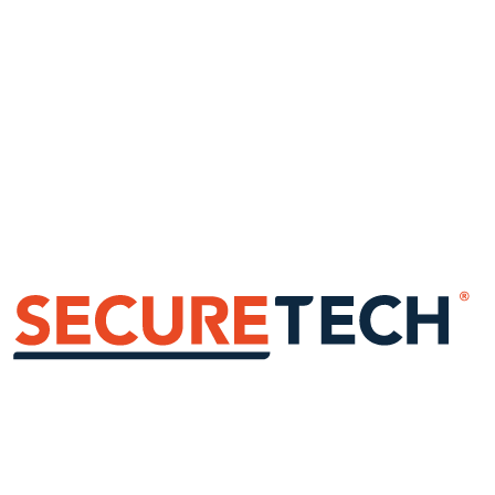
Populair
Aanbevolen pakketten
Snelste weg, 5 bewezen setups
Start vanuit een bewezen configuratie voor woning, bedrijfspand of
VvE. U kunt achteraf altijd aanpassen.
Kies pakket
Zelf samenstellen
Meeste controle, directe prijsindicatie
Bouw zelf vanaf nul. Kies pandtype, aantal camera's, kwaliteit en
opslag, met de prijs die direct meegroeit.
Zelf starten
Persoonlijk advies
Specialist belt u terug, gratis