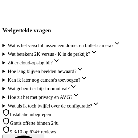
Twijfel tussen opties of situatie op maat? Laat uw nummer achter, we
denken binnen één werkdag met u mee.
Bel mij terug
Veelgestelde vragen
Wat is het verschil tussen een dome- en bullet-camera?
Wat betekent 2K versus 4K in de praktijk?
Zit er cloud-opslag bij?
Hoe lang blijven beelden bewaard?
Kan ik later nog camera's toevoegen?
Wat gebeurt er bij stroomuitval?
Hoe zit het met privacy en AVG?
Wat als ik toch twijfel over de configuratie?
Installatie inbegrepen
Gratis offerte binnen 24u
9,3
/10 op
674+
reviews