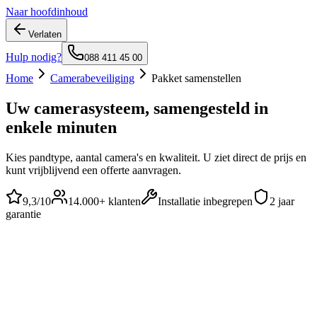
Naar hoofdinhoud
Verlaten
Hulp nodig?
088 411 45 00
Home
Camerabeveiliging
Pakket samenstellen
Uw camerasysteem, samengesteld in
enkele minuten
Kies pandtype, aantal camera's en kwaliteit. U ziet direct de prijs en
kunt vrijblijvend een offerte aanvragen.
9,3
/10
14.000+
klanten
Installatie inbegrepen
2 jaar
garantie