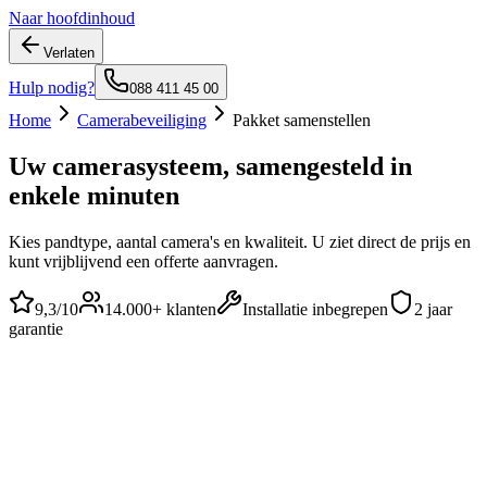
Naar hoofdinhoud
Verlaten
Hulp nodig?
088 411 45 00
Home
Camerabeveiliging
Pakket samenstellen
Uw camerasysteem, samengesteld in
enkele minuten
Kies pandtype, aantal camera's en kwaliteit. U ziet direct de prijs en
kunt vrijblijvend een offerte aanvragen.
9,3
/10
14.000+
klanten
Installatie inbegrepen
2 jaar
garantie