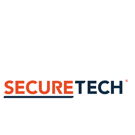
Populair
Aanbevolen pakketten
Snelste weg, 5 bewezen setups
Start vanuit een bewezen configuratie voor woning, bedrijfspand of
VvE. U kunt achteraf altijd aanpassen.
Kies pakket
Zelf samenstellen
Meeste controle, directe prijsindicatie
Bouw zelf vanaf nul. Kies pandtype, aantal camera's, kwaliteit en
opslag, met de prijs die direct meegroeit.
Zelf starten
Persoonlijk advies
Specialist belt u terug, gratis