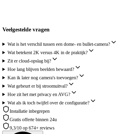
Twijfel tussen opties of situatie op maat? Laat uw nummer achter, we
denken binnen één werkdag met u mee.
Bel mij terug
Veelgestelde vragen
Wat is het verschil tussen een dome- en bullet-camera?
Wat betekent 2K versus 4K in de praktijk?
Zit er cloud-opslag bij?
Hoe lang blijven beelden bewaard?
Kan ik later nog camera's toevoegen?
Wat gebeurt er bij stroomuitval?
Hoe zit het met privacy en AVG?
Wat als ik toch twijfel over de configuratie?
Installatie inbegrepen
Gratis offerte binnen 24u
9,3
/10 op
674+
reviews