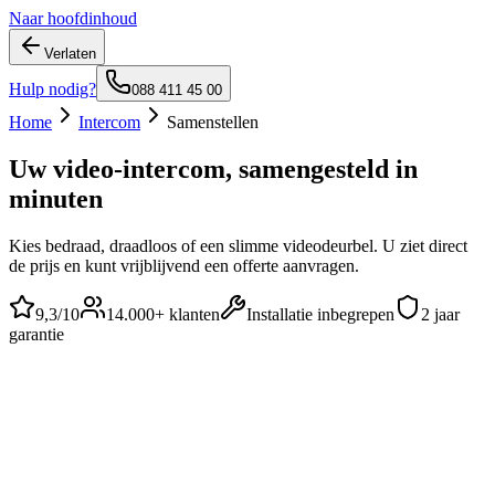
Naar hoofdinhoud
Verlaten
Hulp nodig?
088 411 45 00
Home
Intercom
Samenstellen
Uw video-intercom, samengesteld in
minuten
Kies bedraad, draadloos of een slimme videodeurbel. U ziet direct
de prijs en kunt vrijblijvend een offerte aanvragen.
9,3
/10
14.000+
klanten
Installatie inbegrepen
2 jaar
garantie