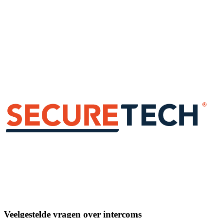
Populair
Aanbevolen pakketten
Snelste weg, bewezen setups per pandtype
Start vanuit een voorgestelde combinatie voor woning, bedrijfspand of
VvE. U kunt achteraf altijd aanpassen.
Persoonlijk advies
Specialist belt u terug, gratis
Twijfelt u tussen bedraad, draadloos of alleen videodeurbel? Laat
uw nummer achter, we denken binnen één werkdag met u mee.
Zelf samenstellen
Meeste controle, 4 à 5 stappen met live prijsopgave
Veelgestelde vragen over intercoms